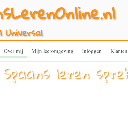
sLerenOnline.nl
l Universal
Over mij
Mijn leeromgeving
Inloggen
Klanten
 Spaans leren spre