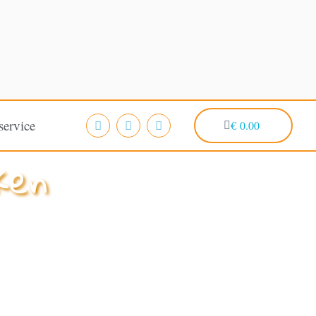
service
€
0.00
ken