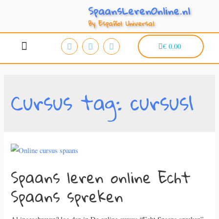
SpaansLerenOnline.nl
By Español Universal
€
0.00
Online cursus Spaans
Gratis proeflessen
Mijn leeromgeving
Cursus tag:
cursus1
Spaans leren online Echt
Spaans spreken